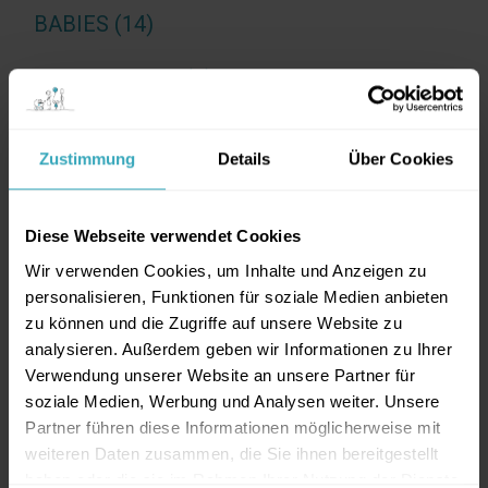
BABIES (14)
JUGENDLICHE (9)
KINDER (12)
Zustimmung
Details
Über Cookies
SCHWANGERE (4)
Diese Webseite verwendet Cookies
TAGS
Wir verwenden Cookies, um Inhalte und Anzeigen zu
personalisieren, Funktionen für soziale Medien anbieten
AKUTE ERKRANKUNGEN
ALLERGENE
ALLERGIE
zu können und die Zugriffe auf unsere Website zu
analysieren. Außerdem geben wir Informationen zu Ihrer
ANTIBIOTIKA
AUSSCHLAG
Verwendung unserer Website an unsere Partner für
BAUCHSCHMERZEN
BEIKOST
BEIKOSTSTART
soziale Medien, Werbung und Analysen weiter. Unsere
Partner führen diese Informationen möglicherweise mit
BETTNÄSSEN
BLW
DURCHFALL
EI
weiteren Daten zusammen, die Sie ihnen bereitgestellt
haben oder die sie im Rahmen Ihrer Nutzung der Dienste
EINKOTEN
EINNÄSSEN
ENKOPRESIS