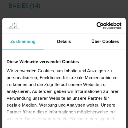
BABIES (14)
JUGENDLICHE (9)
KINDER (12)
Zustimmung
Details
Über Cookies
SCHWANGERE (4)
Diese Webseite verwendet Cookies
TAGS
Wir verwenden Cookies, um Inhalte und Anzeigen zu
personalisieren, Funktionen für soziale Medien anbieten
AKUTE ERKRANKUNGEN
ALLERGENE
ALLERGIE
zu können und die Zugriffe auf unsere Website zu
analysieren. Außerdem geben wir Informationen zu Ihrer
ANTIBIOTIKA
AUSSCHLAG
Verwendung unserer Website an unsere Partner für
BAUCHSCHMERZEN
BEIKOST
BEIKOSTSTART
soziale Medien, Werbung und Analysen weiter. Unsere
Partner führen diese Informationen möglicherweise mit
BETTNÄSSEN
BLW
DURCHFALL
EI
weiteren Daten zusammen, die Sie ihnen bereitgestellt
EINKOTEN
EINNÄSSEN
ENKOPRESIS
haben oder die sie im Rahmen Ihrer Nutzung der Dienste