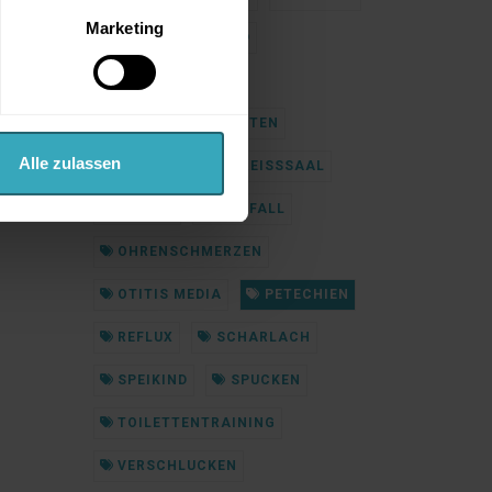
Marketing
INFEKT
KIND
KINDERARZT
KINDERKRANKHEITEN
Alle zulassen
KLINIKEN
KREISSSAAL
MEDIEN
NOTFALL
OHRENSCHMERZEN
OTITIS MEDIA
PETECHIEN
REFLUX
SCHARLACH
SPEIKIND
SPUCKEN
TOILETTENTRAINING
VERSCHLUCKEN