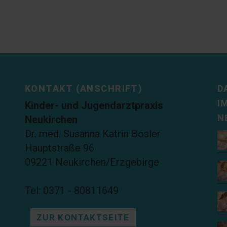
KONTAKT (ANSCHRIFT)
D
I
Kinder- und Jugendarztpraxis
N
Neukirchen
Dr. med. Susanna Katrin Bosler
Hauptstraße 96
09221 Neukirchen/Erzgebirge
Tel: 0371 - 80811649
ZUR KONTAKTSEITE