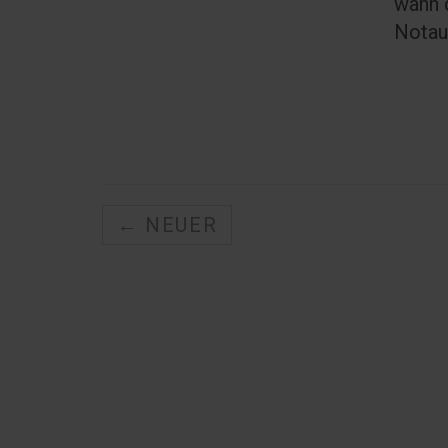
wann d
Notau
← NEUER