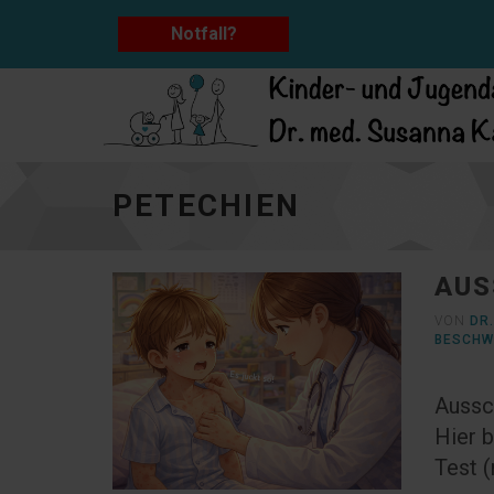
Notfall?
Petechien - zur Hauptseite
PETECHIEN
AUS
VON
DR
BESCHW
Aussch
Hier 
Test 