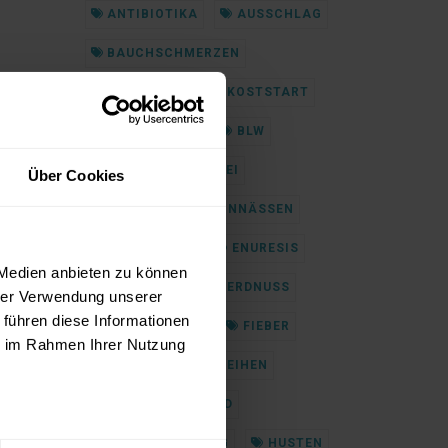
ANTIBIOTIKA
AUSSCHLAG
BAUCHSCHMERZEN
BEIKOST
BEIKOSTSTART
BETTNÄSSEN
BLW
DURCHFALL
EI
Über Cookies
EINKOTEN
EINNÄSSEN
ENKOPRESIS
ENURESIS
 Medien anbieten zu können
ERBRECHEN
ERDNUSS
hrer Verwendung unserer
 führen diese Informationen
ESSENLERNEN
FIEBER
ie im Rahmen Ihrer Nutzung
GEBURT
GEDEIHEN
HAND-FUSS-MUND
HAUTAUSSCHLAG
HUSTEN