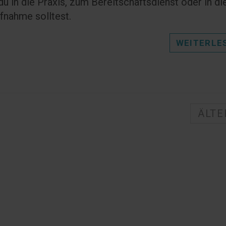
u in die Praxis, zum Bereitschaftsdienst oder in di
fnahme solltest.
WEITERLE
ÄLTE