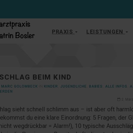
PRAXIS
LEISTUNGEN
SCHLAG BEIM KIND
. MARC GOLOMBECK
IN
KINDER
,
JUGENDLICHE
,
BABIES
,
ALLE INFOS
,
A
ERDEN
2. Mär
lag sieht schnell schlimm aus – ist aber oft harml
bekommst du eine klare Einordnung: 5 Fragen, der G
(nicht wegdrückbar = Alarm!), 10 typische Ausschlä