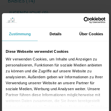
BABIES (14)
JUGENDLICHE (9)
KINDER (12)
Zustimmung
Details
Über Cookies
SCHWANGERE (4)
Diese Webseite verwendet Cookies
TAGS
Wir verwenden Cookies, um Inhalte und Anzeigen zu
personalisieren, Funktionen für soziale Medien anbieten
AKUTE ERKRANKUNGEN
ALLERGENE
ALLERGIE
zu können und die Zugriffe auf unsere Website zu
ANTIBIOTIKA
AUSSCHLAG
analysieren. Außerdem geben wir Informationen zu Ihrer
Verwendung unserer Website an unsere Partner für
BAUCHSCHMERZEN
BEIKOST
BEIKOSTSTART
soziale Medien, Werbung und Analysen weiter. Unsere
Partner führen diese Informationen möglicherweise mit
BETTNÄSSEN
BLW
DURCHFALL
EI
weiteren Daten zusammen, die Sie ihnen bereitgestellt
EINKOTEN
EINNÄSSEN
ENKOPRESIS
haben oder die sie im Rahmen Ihrer Nutzung der Dienste