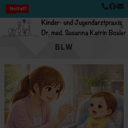
Notfall?
Navi
BLW - zur Hauptseite
BLW