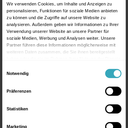
Wir verwenden Cookies, um Inhalte und Anzeigen zu
personalisieren, Funktionen für soziale Medien anbieten
zu können und die Zugriffe auf unsere Website zu
analysieren. Außerdem geben wir Informationen zu Ihrer
Verwendung unserer Website an unsere Partner für
soziale Medien, Werbung und Analysen weiter. Unsere
Unsere allgemeinen Leistungen
Partner führen diese Informationen möglicherweise mit
weiteren Daten zusammen, die Sie ihnen bereitgestellt
Folgende Leistungen werden in der Regel von
haben oder die sie im Rahmen Ihrer Nutzung der Dienste
den gesetzlichen Krankenkassen übernommen
gesammelt haben.
Einwilligungsauswahl
sofern die Notwendigkeit medizinische
Notwendig
We work with
3 third parties
who may receive and
begründet werden kann. Da es zwischen den
process your information.
Krankenkassen Leistungsunterschiede geben
Präferenzen
kann, werden wir Sie entsprechend aufklären,
sollte eine Leistung nicht zum Leistungsumfang
Statistiken
Ihrer Krankenkasse gehören!
Allgemeine Kinderheilkunde -
Marketing