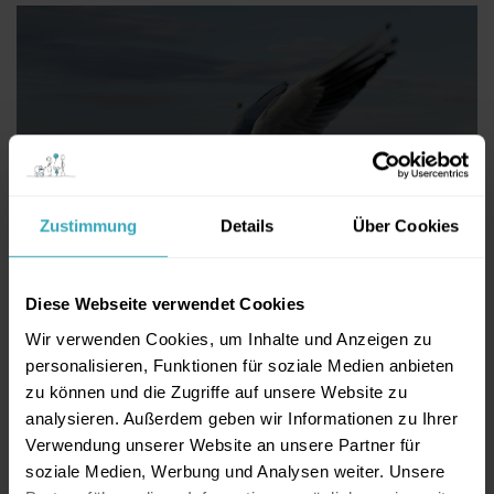
Zustimmung
Details
Über Cookies
Diese Webseite verwendet Cookies
Wir verwenden Cookies, um Inhalte und Anzeigen zu
GEBURTSKLINIKEN IN UNSERER
personalisieren, Funktionen für soziale Medien anbieten
zu können und die Zugriffe auf unsere Website zu
REGION
analysieren. Außerdem geben wir Informationen zu Ihrer
VON
DR. MARC GOLOMBECK
IN
SCHWANGERE
,
ALLE INFOS
Verwendung unserer Website an unsere Partner für
28. Dezember 2025
soziale Medien, Werbung und Analysen weiter. Unsere