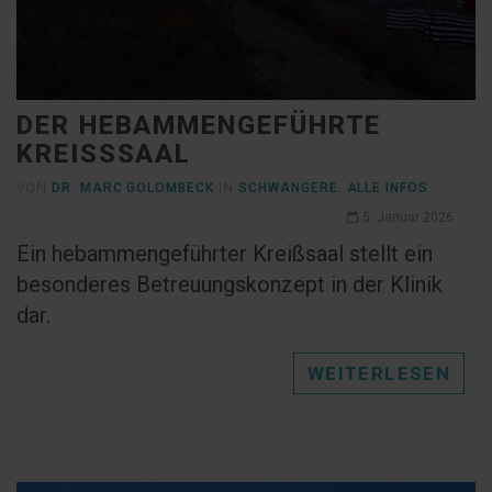
DER HEBAMMENGEFÜHRTE
KREISSSAAL
VON
DR. MARC GOLOMBECK
IN
SCHWANGERE
,
ALLE INFOS
5. Januar 2026
Ein hebammengeführter Kreißsaal stellt ein
besonderes Betreuungskonzept in der Klinik
dar.
WEITERLESEN