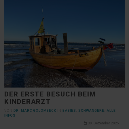
DER ERSTE BESUCH BEIM
KINDERARZT
VON
DR. MARC GOLOMBECK
IN
BABIES
,
SCHWANGERE
,
ALLE
INFOS
30. Dezember 2025