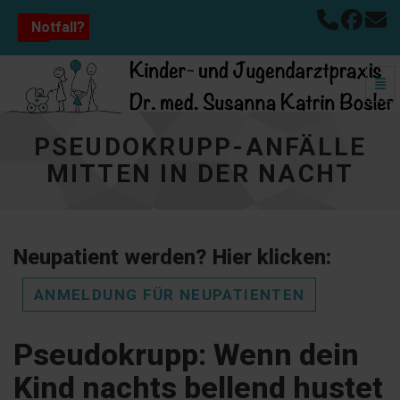
Notfall?
Navi
Pseudokrupp-Anfälle mitten in der Nacht - zur Hauptsei
PSEUDOKRUPP-ANFÄLLE
MITTEN IN DER NACHT
Neupatient werden? Hier klicken:
ANMELDUNG FÜR NEUPATIENTEN
Pseudokrupp: Wenn dein
Kind nachts bellend hustet