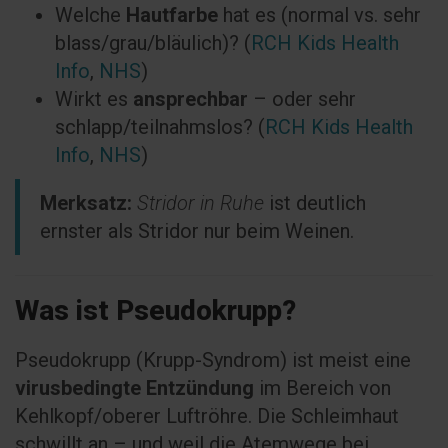
Welche
Hautfarbe
hat es (normal vs. sehr
blass/grau/bläulich)? (
RCH Kids Health
Info
,
NHS
)
Wirkt es
ansprechbar
– oder sehr
schlapp/teilnahmslos? (
RCH Kids Health
Info
,
NHS
)
Merksatz:
Stridor in Ruhe
ist deutlich
ernster als Stridor nur beim Weinen.
Was ist Pseudokrupp?
Pseudokrupp (Krupp-Syndrom) ist meist eine
virusbedingte Entzündung
im Bereich von
Kehlkopf/oberer Luftröhre. Die Schleimhaut
schwillt an – und weil die Atemwege bei