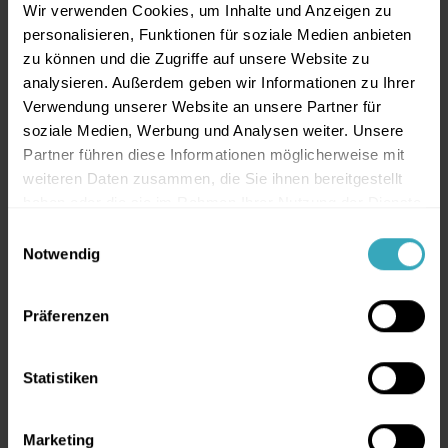
Was ist mit Medikamenten?
Wir verwenden Cookies, um Inhalte und Anzeigen zu
personalisieren, Funktionen für soziale Medien anbieten
Wenn die Beschwerden schwerwiegend sind,
zu können und die Zugriffe auf unsere Website zu
analysieren. Außerdem geben wir Informationen zu Ihrer
kann ärztlich eine Behandlung erwogen werden,
Verwendung unserer Website an unsere Partner für
die die Schwellung reduziert (z. B. ein
soziale Medien, Werbung und Analysen weiter. Unsere
Kortikosteroid
als Zäpfchen) (
RCH Kids Health
Partner führen diese Informationen möglicherweise mit
Info
,
HealthyChildren/AAP
). In schweren Fällen
weiteren Daten zusammen, die Sie ihnen bereitgestellt
ist eine Akuttherapie im Krankenhaus nötig.
haben oder die sie im Rahmen Ihrer Nutzung der Dienste
gesammelt haben.
Einwilligungsauswahl
Wichtig für Eltern:
Antibiotika helfen meist
Notwendig
nicht
, weil Pseudokrupp in der Regel viral ist
We work with
3 third parties
who may receive and
(
NHS
).
process your information.
Präferenzen
Im Blog nennen wir bewusst
keine
expliziten Medikamente oder
Statistiken
Dosierungen
. Ob und was sinnvoll ist,
hängt vom Schweregrad und Alter ab und
Marketing